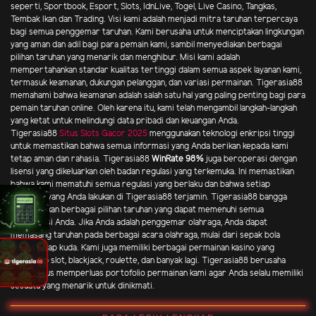
seperti, Sportbook, Esport, Slots, IdnLive, Togel, Live Casino, Tangkas,
Tembak Ikan dan Trading. Visi kami adalah menjadi mitra taruhan terpercaya
bagi semua penggemar taruhan. Kami berusaha untuk menciptakan lingkungan
yang aman dan adil bagi para pemain kami, sambil menyediakan berbagai
pilihan taruhan yang menarik dan menghibur. Misi kami adalah
mempertahankan standar kualitas tertinggi dalam semua aspek layanan kami,
termasuk keamanan, dukungan pelanggan, dan variasi permainan. Tigerasia88
memahami bahwa keamanan adalah salah satu hal yang paling penting bagi para
pemain taruhan online. Oleh karena itu, kami telah mengambil langkah-langkah
yang ketat untuk melindungi data pribadi dan keuangan Anda.
Tigerasia88
Situs Slots Gacor 2025
menggunakan teknologi enkripsi tinggi
untuk memastikan bahwa semua informasi yang Anda berikan kepada kami
tetap aman dan rahasia. Tigerasia88
WinRate 98%
juga beroperasi dengan
lisensi yang dikeluarkan oleh badan regulasi yang terkemuka. Ini memastikan
bahwa kami mematuhi semua regulasi yang berlaku dan bahwa setiap
transaksi yang Anda lakukan di Tigerasia88 terjamin. Tigerasia88 bangga
menyediakan berbagai pilihan taruhan yang dapat memenuhi semua
preferensi Anda. Jika Anda adalah penggemar olahraga, Anda dapat
memasang taruhan pada berbagai acara olahraga, mulai dari sepak bola
hingga balap kuda. Kami juga memiliki berbagai permainan kasino yang
mencakup slot, blackjack, roulette, dan banyak lagi. Tigerasia88 berusaha
untuk terus memperluas portofolio permainan kami agar Anda selalu memiliki
sesuatu yang menarik untuk dinikmati.