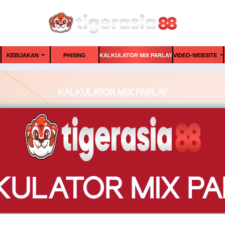
KEBIJAKAN
PHISING
KALKULATOR MIX PARLAY
VIDEO-WEBSITE
KALKULATOR MIX PARLAY
KULATOR MIX PA