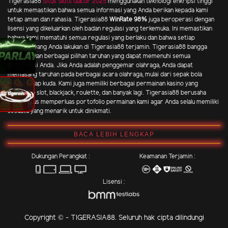
Tigerasia88
Situs Slots Gacor 2025
menggunakan teknologi enkripsi tinggi
untuk memastikan bahwa semua informasi yang Anda berikan kepada kami
tetap aman dan rahasia. Tigerasia88
WinRate 98%
juga beroperasi dengan
lisensi yang dikeluarkan oleh badan regulasi yang terkemuka. Ini memastikan
bahwa kami mematuhi semua regulasi yang berlaku dan bahwa setiap
transaksi yang Anda lakukan di Tigerasia88 terjamin. Tigerasia88 bangga
menyediakan berbagai pilihan taruhan yang dapat memenuhi semua
preferensi Anda. Jika Anda adalah penggemar olahraga, Anda dapat
memasang taruhan pada berbagai acara olahraga, mulai dari sepak bola
hingga balap kuda. Kami juga memiliki berbagai permainan kasino yang
mencakup slot, blackjack, roulette, dan banyak lagi. Tigerasia88 berusaha
untuk terus memperluas portofolio permainan kami agar Anda selalu memiliki
sesuatu yang menarik untuk dinikmati.
BACA LEBIH LENGKAP
Dukungan Perangkat :
Keamanan Terjamin :
Lisensi :
Copyright © - TIGERASIA88. Seluruh hak cipta dilindungi