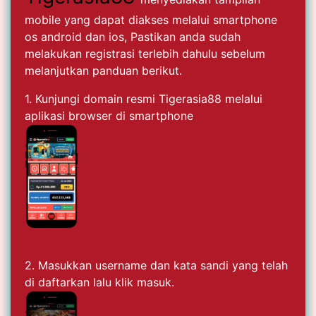
mobile yang dapat diakses melalui smartphone
os android dan ios, Pastikan anda sudah
melakukan registrasi terlebih dahulu sebelum
melanjutkan panduan berikut.
1. Kunjungi domain resmi Tigerasia88 melalui
aplikasi browser di smartphone
2. Masukkan username dan kata sandi yang telah
di daftarkan lalu klik masuk.