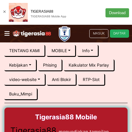
×
TIGERASIA88
Download
TIGERASIA88 Mobile App
MASUK
DAFTAR
TENTANG KAMI
MOBILE
Info
Kebijakan
Phising
Kalkulator Mix Parlay
video-website
Anti Blokir
RTP-Slot
Buku_Mimpi
Tigerasia88 Mobile
Tigerasia88
menyediakan tampilan