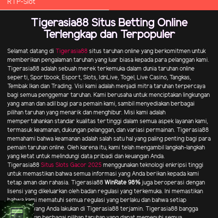
RTP-Slot
Tigerasia88 Situs Betting Online
Terlengkap dan Terpopuler
Selamat datang di
Tigerasia88
situs taruhan online yang berkomitmen untuk
memberikan pengalaman taruhan yang luar biasa kepada para pelanggan kami.
Tigerasia88 adalah sebuah merek terkemuka dalam dunia taruhan online
seperti, Sportbook, Esport, Slots, IdnLive, Togel, Live Casino, Tangkas,
Tembak Ikan dan Trading. Visi kami adalah menjadi mitra taruhan terpercaya
bagi semua penggemar taruhan. Kami berusaha untuk menciptakan lingkungan
yang aman dan adil bagi para pemain kami, sambil menyediakan berbagai
pilihan taruhan yang menarik dan menghibur. Misi kami adalah
mempertahankan standar kualitas tertinggi dalam semua aspek layanan kami,
termasuk keamanan, dukungan pelanggan, dan variasi permainan. Tigerasia88
memahami bahwa keamanan adalah salah satu hal yang paling penting bagi para
pemain taruhan online. Oleh karena itu, kami telah mengambil langkah-langkah
yang ketat untuk melindungi data pribadi dan keuangan Anda.
Tigerasia88
Situs Slots Gacor 2025
menggunakan teknologi enkripsi tinggi
untuk memastikan bahwa semua informasi yang Anda berikan kepada kami
tetap aman dan rahasia. Tigerasia88
WinRate 98%
juga beroperasi dengan
lisensi yang dikeluarkan oleh badan regulasi yang terkemuka. Ini memastikan
bahwa kami mematuhi semua regulasi yang berlaku dan bahwa setiap
transaksi yang Anda lakukan di Tigerasia88 terjamin. Tigerasia88 bangga
menyediakan berbagai pilihan taruhan yang dapat memenuhi semua