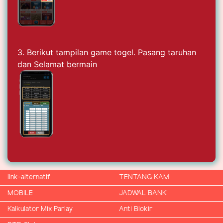
3. Berikut tampilan game togel. Pasang taruhan
dan Selamat bermain
link-alternatif
TENTANG KAMI
MOBILE
JADWAL BANK
Kalkulator Mix Parlay
Anti Blokir